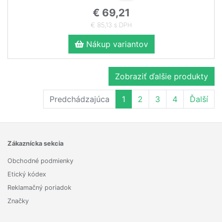
€ 69,21
€ 85,13 s DPH
Nákup variantov
Zobraziť ďalšie produkty
Predchádzajúca
1
2
3
4
Ďalší
Zákaznícka sekcia
Obchodné podmienky
Etický kódex
Reklamačný poriadok
Značky