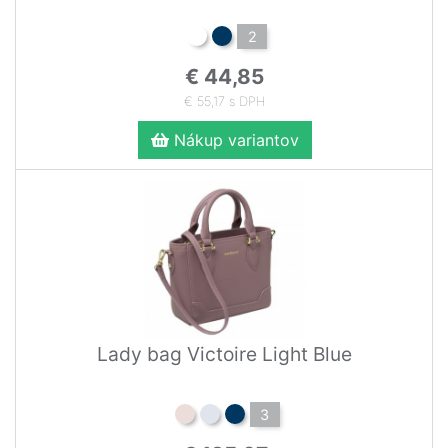
2
€ 44,85
€ 55,17 s DPH
Nákup variantov
Lady bag Victoire Light Blue
3