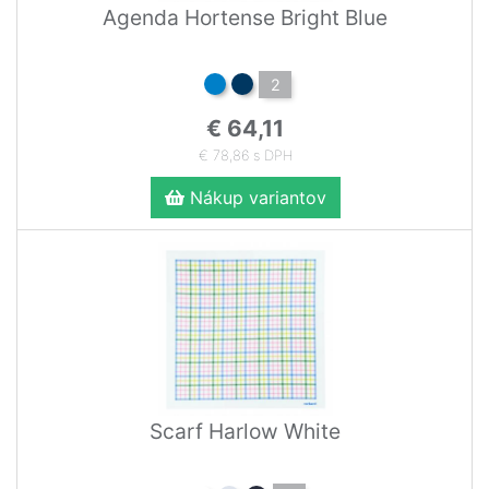
Agenda Hortense Bright Blue
2
€ 64,11
€ 78,86 s DPH
Nákup variantov
Scarf Harlow White