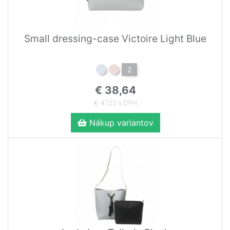
Small dressing-case Victoire Light Blue
2
€ 38,64
€ 47,53 s DPH
Nákup variantov