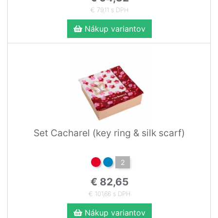
€ 79,11 s DPH
Nákup variantov
Set Cacharel (key ring & silk scarf)
2
€ 82,65
€ 101,66 s DPH
Nákup variantov