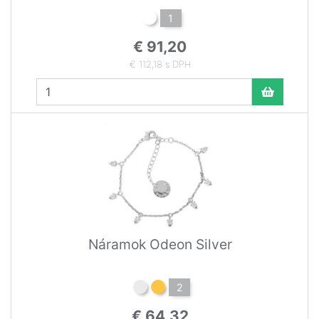
1
€ 91,20
€ 112,18 s DPH
Náramok Odeon Silver
2
€ 64,32