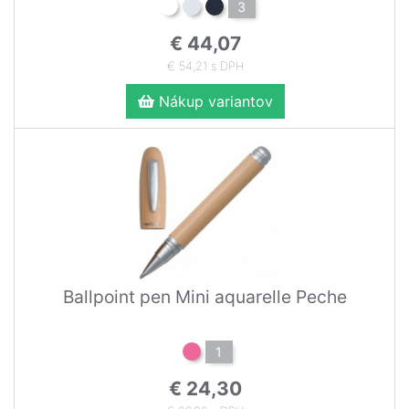
3
€ 44,07
€ 54,21 s DPH
Nákup variantov
Ballpoint pen Mini aquarelle Peche
1
€ 24,30