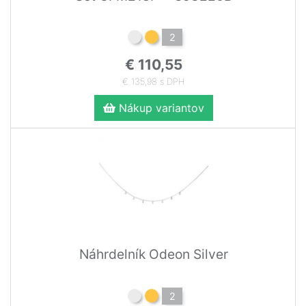
2
€ 110,55
€ 135,98 s DPH
Nákup variantov
Náhrdelník Odeon Silver
2