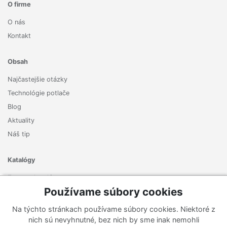
O firme
O nás
Kontakt
Obsah
Najčastejšie otázky
Technológie potlače
Blog
Aktuality
Náš tip
Katalógy
Zoznam katalógov
Používame súbory cookies
Prihlásiť sa k odberu noviniek
Na týchto stránkach používame súbory cookies. Niektoré z
Zaregistrujte sa k odberu nášho newslettera a nenechajte si
nich sú nevyhnutné, bez nich by sme inak nemohli
ujsť žiadne ponuky ani nové produkty.