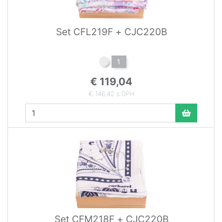
Set CFL219F + CJC220B
1
€ 119,04
€ 146,42 s DPH
Set CFM218F + CJC220B