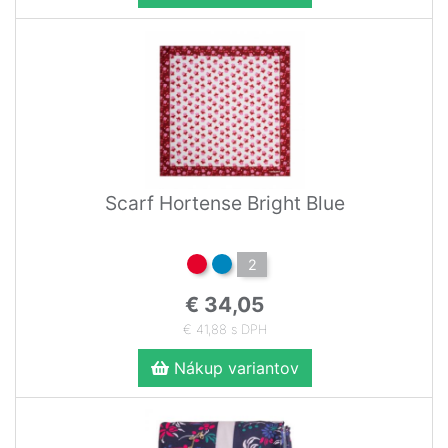
Scarf Hortense Bright Blue
2
€ 34,05
€ 41,88 s DPH
Nákup variantov