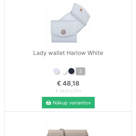
Lady wallet Harlow White
3
€ 48,18
€ 59,26 s DPH
Nákup variantov