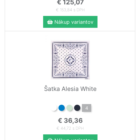
€ 125,07
€ 153,84 s DPH
Nákup variantov
Šatka Alesia White
4
€ 36,36
€ 44,72 s DPH