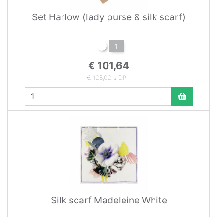
Set Harlow (lady purse & silk scarf)
1
€ 101,64
€ 125,02 s DPH
Silk scarf Madeleine White