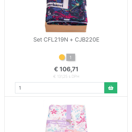
Set CFL219N + CJB220E
1
€ 106,71
€ 131,25 s DPH