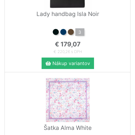
Lady handbag Isla Noir
3
€ 179,07
€ 220,26 s DPH
Nákup variantov
Šatka Alma White