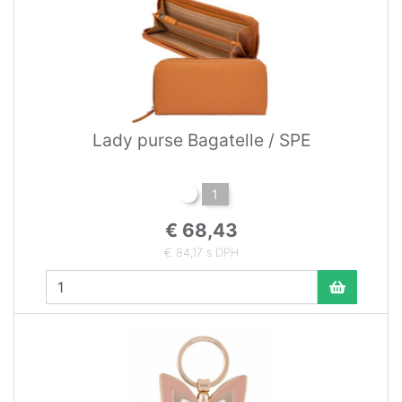
Lady purse Bagatelle / SPE
1
€ 68,43
€ 84,17 s DPH