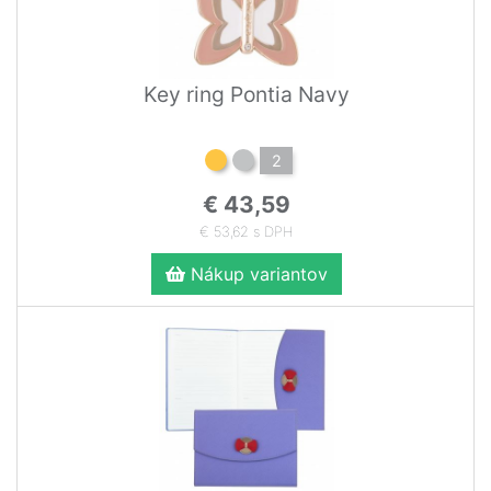
Key ring Pontia Navy
2
€ 43,59
€ 53,62 s DPH
Nákup variantov