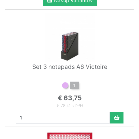
Nákup variantov
Set 3 notepads A6 Victoire
1
€ 63,75
€ 78,41 s DPH