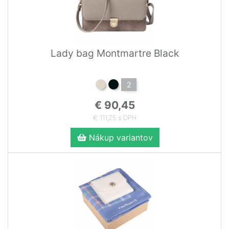
Lady bag Montmartre Black
2
€ 90,45
€ 111,25 s DPH
Nákup variantov