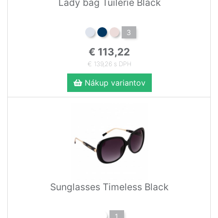
Lady bag Tuilerie Black
3
€ 113,22
€ 139,26 s DPH
Nákup variantov
Sunglasses Timeless Black
1