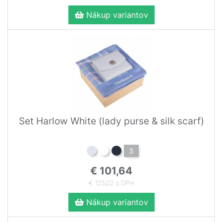
Nákup variantov
Set Harlow White (lady purse & silk scarf)
3
€ 101,64
€ 125,02 s DPH
Nákup variantov