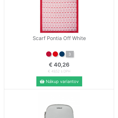
Scarf Pontia Off White
3
€ 40,26
€ 49,52 s DPH
Nákup variantov