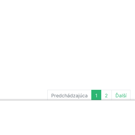
Predchádzajúca
1
2
Ďalší
newslettera a nenechajte si ujsť žiadne