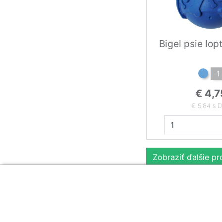
Bigel psie lop
1
€ 4,7
€ 5,84 s 
Zobraziť ďalšie p
Zákaznícka sekcia
O firme
Obsah
Obchodné podmienky
O nás
Najčastejšie otázk