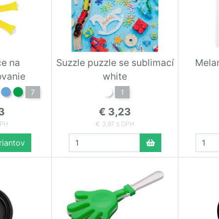
če na
Suzzle puzzle se sublimací
Melan
vanie
white
7
1
3
€ 3,23
DPH
€ 3,97 s DPH
iantov