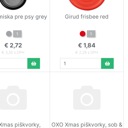
miska pre psy grey
Girud frisbee red
1
1
€ 2,72
€ 1,84
€ 3,35 s DPH
€ 2,26 s DPH
mas piškvorky,
OXO Xmas piškvorky, sob &