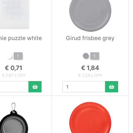
ie puzzle white
Girud frisbee grey
1
1
€ 0,71
€ 1,84
€ 0,87 s DPH
€ 2,26 s DPH