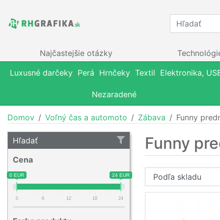
Najčastejšie otázky
Technológi
Luxusné darčeky
Perá
Hrnčeky
Textil
Elektronika, US
Nezaradené
Domov
Voľný čas a automoto
Zábava
Funny pred
Funny pr
Hľadať
Cena
0 EUR
24 EUR
0
6
12
18
24