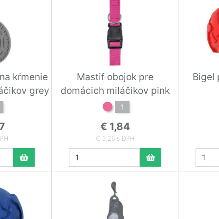
 na kŕmenie
Mastif obojok pre
Bigel 
čikov grey
domácich miláčikov pink
1
7
€ 1,84
DPH
€ 2,26 s DPH