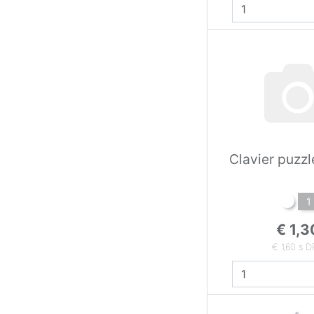
Clavier puzzl
1
€ 1,3
€ 1,60 s 