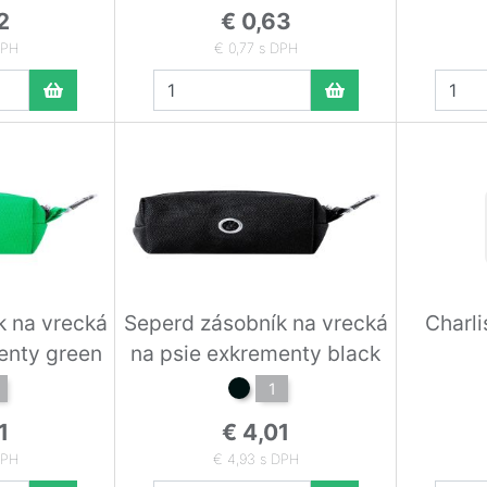
2
€ 0,63
DPH
€ 0,77 s DPH
k na vrecká
Seperd zásobník na vrecká
Charli
enty green
na psie exkrementy black
1
1
€ 4,01
DPH
€ 4,93 s DPH