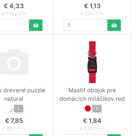
€ 4,33
€ 1,13
€ 5,33 s DPH
€ 1,39 s DPH
s drevené puzzle
Mastif obojok pre
natural
domácich miláčikov red
1
1
€ 7,85
€ 1,84
€ 9,66 s DPH
€ 2,26 s DPH