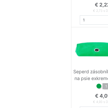
€ 2,2
€ 2,73 s 
Seperd zásobní
na psie exkrem
1
€ 4,0
€ 4,93 s 