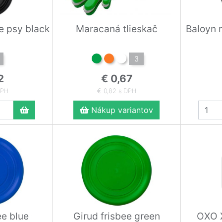
e psy black
Maracaná tlieskač
Baloyn 
3
2
€ 0,67
DPH
€ 0,82 s DPH
Nákup variantov
ee blue
Girud frisbee green
OXO X