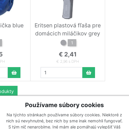
tička blue
Eritsen plastová fľaša pre
domácich miláčikov grey
1
5
€ 2,41
DPH
€ 2,96 s DPH
rodukty
Používame súbory cookies
Na týchto stránkach používame súbory cookies. Niektoré z
Katalógy
Prihlásiť sa k odberu noviniek
nich sú nevyhnutné, bez nich by sme inak nemohli fungovať.
Zaregistrujte sa k odberu nášho 
S tým nič nenarobíme. Iné mám ale pomáhajú vylepšiť Váš
y
Zoznam katalógov