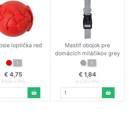
psie loptička red
Mastif obojok pre
domácich miláčikov grey
1
1
€ 4,75
€ 1,84
€ 5,84 s DPH
€ 2,26 s DPH