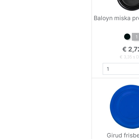
Baloyn miska pr
1
€ 2,7
€ 3,35 s 
Girud frisb