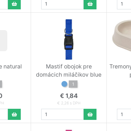
e natural
Mastif obojok pre
Tremony
domácich miláčikov blue
1
0
€ 1,84
DPH
€ 2,26 s DPH