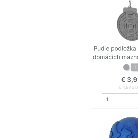
Pudle podložka
domácich mazná
1
€ 3,9
€ 4,88 s 