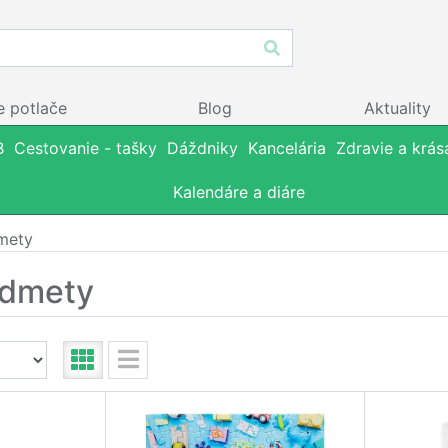
e potlače
Blog
Aktuality
B
Cestovanie - tašky
Dáždniky
Kancelária
Zdravie a krás
Kalendáre a diáre
mety
edmety