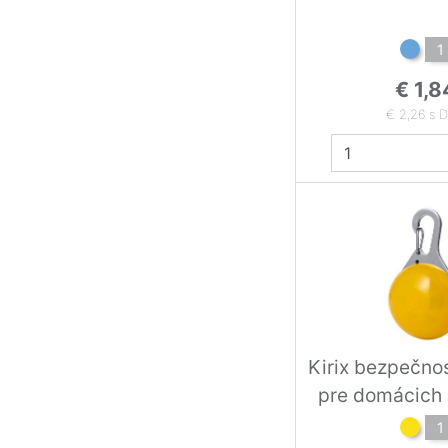
1
€ 1,8
€ 2,26 s 
Kirix bezpečno
pre domácich 
žltá
1