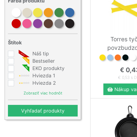
Farba produktu
Torres ty
Štítok
povzbudzo
Náš tip
Bestseller
EKO produkty
€ 0,4
Hviezda 1
€ 0,53 s 
Hviezda 2
Nákup var
Zobraziť viac hodnôt
Vyhľadať produkty