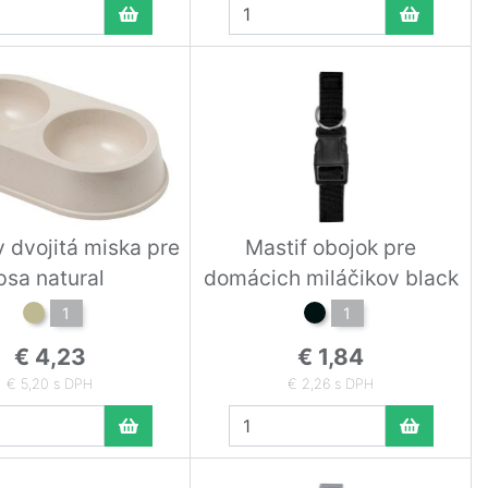
 dvojitá miska pre
Mastif obojok pre
psa natural
domácich miláčikov black
1
1
€ 4,23
€ 1,84
€ 5,20 s DPH
€ 2,26 s DPH