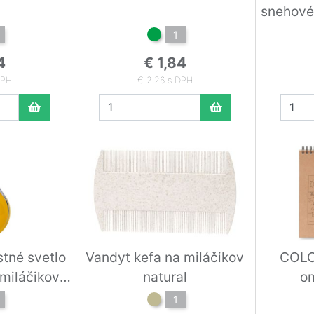
snehové
str
1
4
€ 1,84
DPH
€ 2,26 s DPH
stné svetlo
Vandyt kefa na miláčikov
COLO
miláčikov
natural
o
1