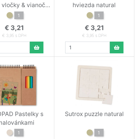
 vločky & vianočný
hviezda natural
omček natural
1
1
€ 3,21
€ 3,21
€ 3,95 s DPH
€ 3,95 s DPH
PAD Pastelky s
Sutrox puzzle natural
malovánkami
1
1