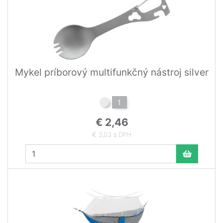
Mykel príborový multifunkčný nástroj silver
1
€ 2,46
€ 3,03 s DPH