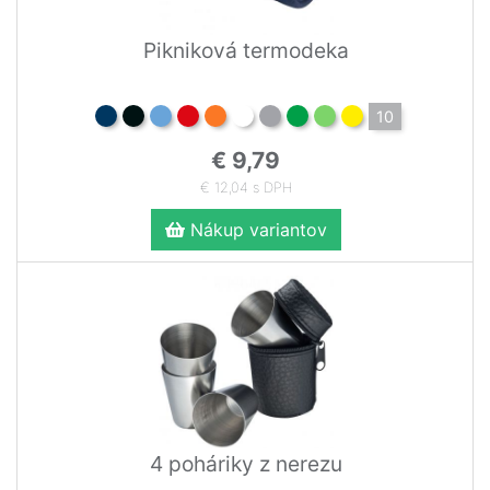
Pikniková termodeka
10
€ 9,79
€ 12,04 s DPH
Nákup variantov
4 poháriky z nerezu