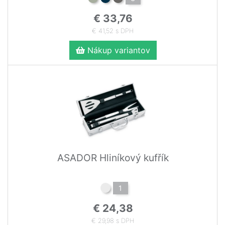
€ 33,76
€ 41,52 s DPH
Nákup variantov
ASADOR Hliníkový kufřík
1
€ 24,38
€ 29,98 s DPH