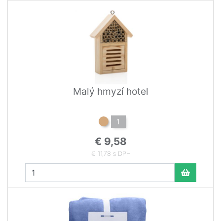
Malý hmyzí hotel
1
€ 9,58
€ 11,78 s DPH