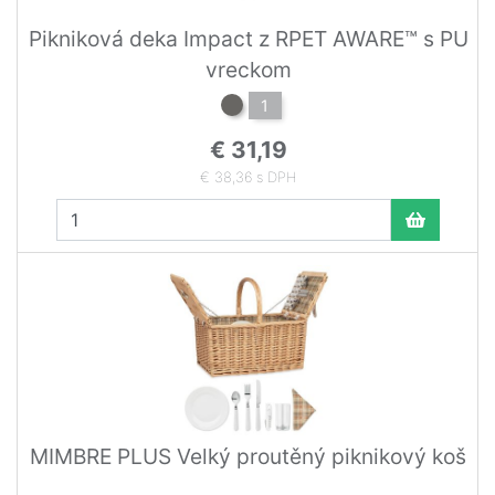
Pikniková deka Impact z RPET AWARE™ s PU
vreckom
1
€ 31,19
€ 38,36 s DPH
MIMBRE PLUS Velký proutěný piknikový koš