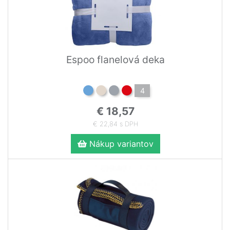
Espoo flanelová deka
4
€ 18,57
€ 22,84 s DPH
Nákup variantov