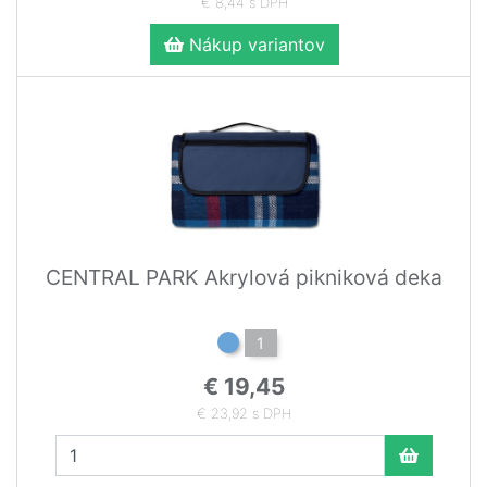
€ 8,44 s DPH
Nákup variantov
CENTRAL PARK Akrylová pikniková deka
1
€ 19,45
€ 23,92 s DPH