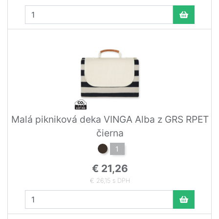
Malá pikniková deka VINGA Alba z GRS RPET
čierna
1
€ 21,26
€ 26,15 s DPH