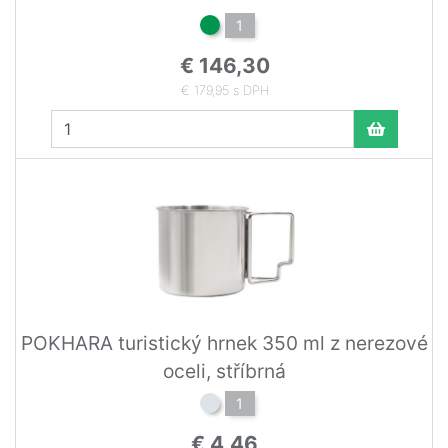
1
€ 146,30
€ 179,95 s DPH
POKHARA turistický hrnek 350 ml z nerezové
oceli, stříbrná
1
€ 4,46