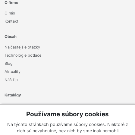
O firme
O nás
Kontakt
Obsah
Najčastejšie otázky
Technológie potlače
Blog
Aktuality
Náš tip
Katalógy
Zoznam katalógov
Používame súbory cookies
Prihlásiť sa k odberu noviniek
Na týchto stránkach používame súbory cookies. Niektoré z
Zaregistrujte sa k odberu nášho newslettera a nenechajte si
nich sú nevyhnutné, bez nich by sme inak nemohli
ujsť žiadne ponuky ani nové produkty.