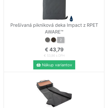
Prešívaná pikniková deka Impact z RPET
AWARE™
2
€ 43,79
€ 53,86 s DPH
Nákup variantov