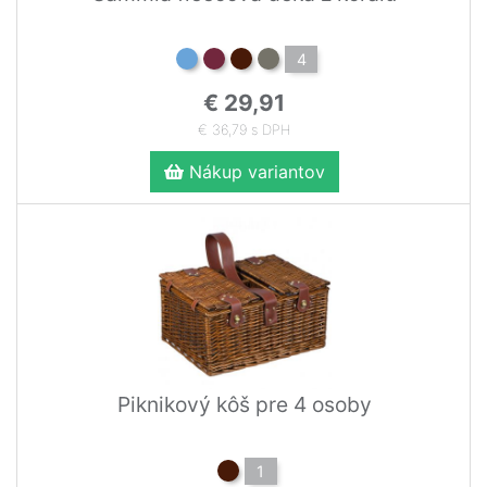
4
€ 29,91
€ 36,79 s DPH
Nákup variantov
Piknikový kôš pre 4 osoby
1