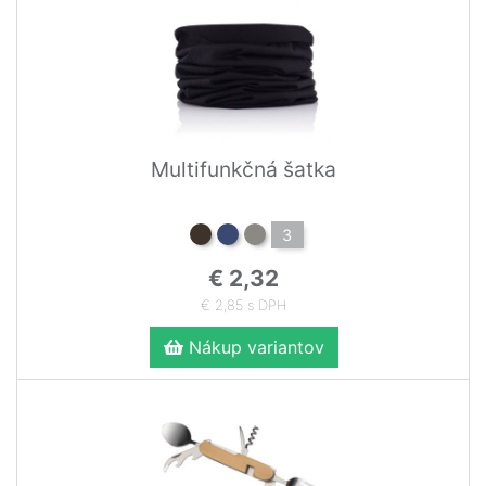
Multifunkčná šatka
3
€ 2,32
€ 2,85 s DPH
Nákup variantov