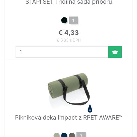
STAPI SET Třídílná sada příborů
1
€ 4,33
€ 5,33 s DPH
Pikniková deka Impact z RPET AWARE™
3