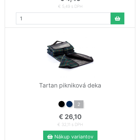
€ 5,49 s DPH
Tartan pikniková deka
2
€ 26,10
€ 32,11 s DPH
Nákup variantov