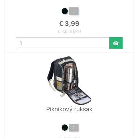
1
€ 3,99
€ 4,91 s DPH
Piknikový ruksak
1