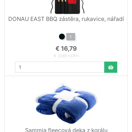
DONAU EAST BBQ zástěra, rukavice, nářadí
1
€ 16,79
€ 20,65 s DPH
Sammia fleecová deka z korálu