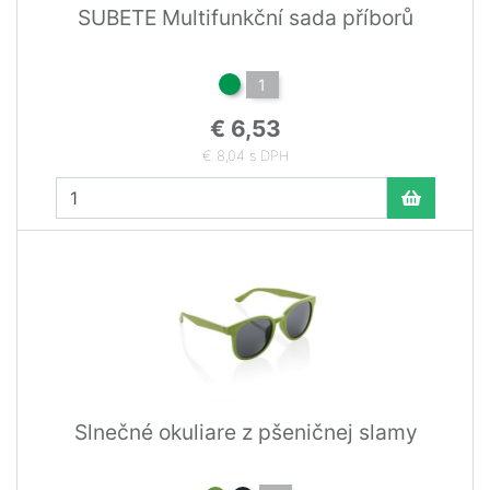
SUBETE Multifunkční sada příborů
1
€ 6,53
€ 8,04 s DPH
Slnečné okuliare z pšeničnej slamy