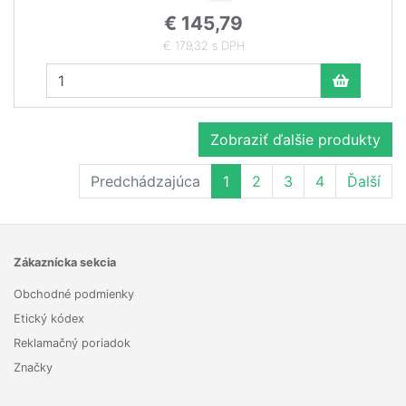
€ 145,79
€ 179,32 s DPH
Zobraziť ďalšie produkty
Predchádzajúca
1
2
3
4
Ďalší
Zákaznícka sekcia
Obchodné podmienky
Etický kódex
Reklamačný poriadok
Značky