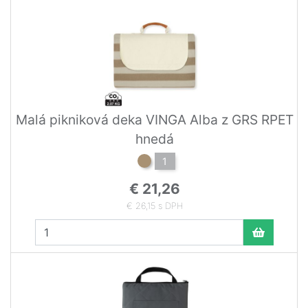
Malá pikniková deka VINGA Alba z GRS RPET
hnedá
1
€ 21,26
€ 26,15 s DPH