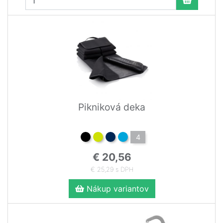
Pikniková deka
4
€ 20,56
€ 25,29 s DPH
Nákup variantov