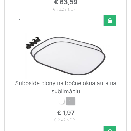
€ 63,59
€ 78,22 s DPH
Suboside clony na bočné okna auta na
sublimáciu
1
€ 1,97
€ 2,42 s DPH