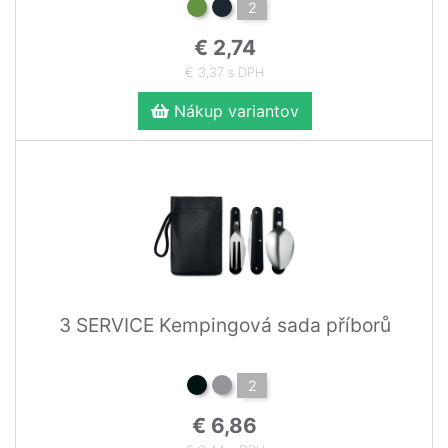
2
€ 2,74
€ 3,37 s DPH
Nákup variantov
3 SERVICE Kempingová sada příborů
2
€ 6,86