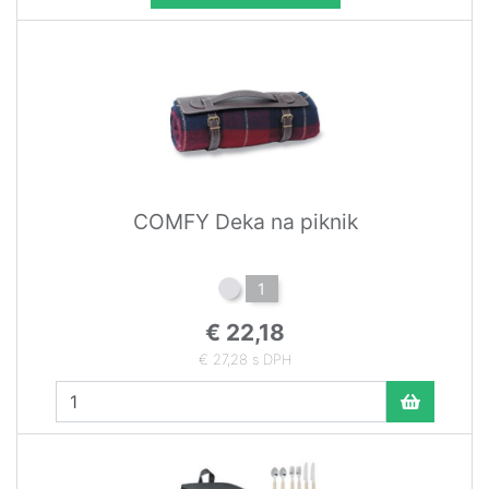
COMFY Deka na piknik
1
€ 22,18
€ 27,28 s DPH