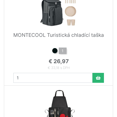
MONTECOOL Turistická chladící taška
1
€ 26,97
€ 33,18 s DPH