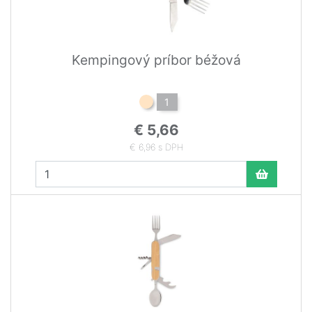
Kempingový príbor béžová
1
€ 5,66
€ 6,96 s DPH