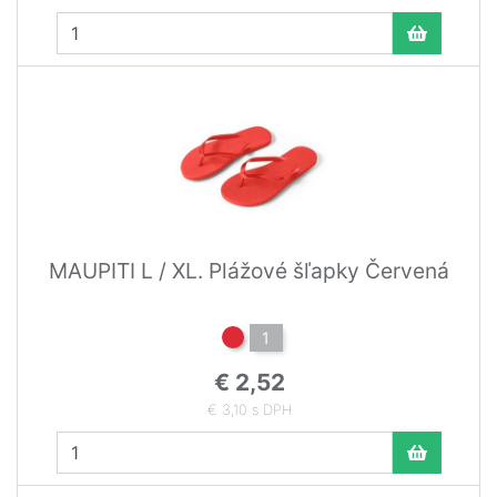
MAUPITI L / XL. Plážové šľapky Červená
1
€ 2,52
€ 3,10 s DPH