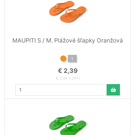
MAUPITI S / M. Plážové šľapky Oranžová
1
€ 2,39
€ 2,94 s DPH