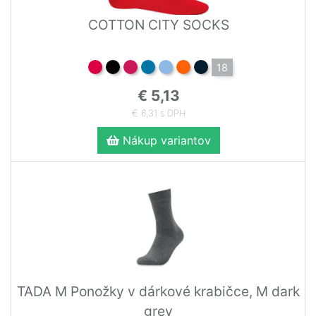
COTTON CITY SOCKS
18
€ 5,13
€ 6,31 s DPH
Nákup variantov
TADA M Ponožky v dárkové krabičce, M dark
grey