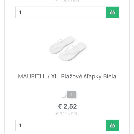
€ 2,94 s DPH
MAUPITI L / XL. Plážové šľapky Biela
1
€ 2,52
€ 3,10 s DPH