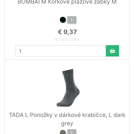
BOMBAI M Korkové plážové žabky M
1
€ 9,37
€ 11,53 s DPH
TADA L Ponožky v dárkové krabičce, L dark
grey
1