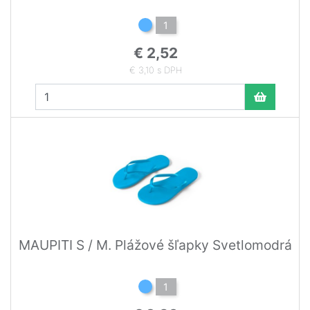
1
€ 2,52
€ 3,10 s DPH
MAUPITI S / M. Plážové šľapky Svetlomodrá
1