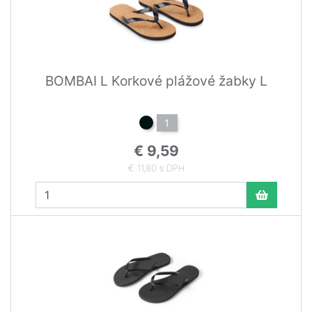
BOMBAI L Korkové plážové žabky L
1
€ 9,59
€ 11,80 s DPH