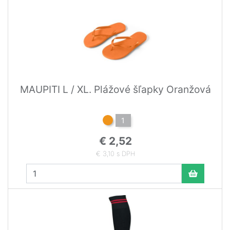
MAUPITI L / XL. Plážové šľapky Oranžová
1
€ 2,52
€ 3,10 s DPH