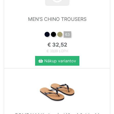
MEN'S CHINO TROUSERS
63
€ 32,52
€ 39,99 s DPH
Nákup variantov