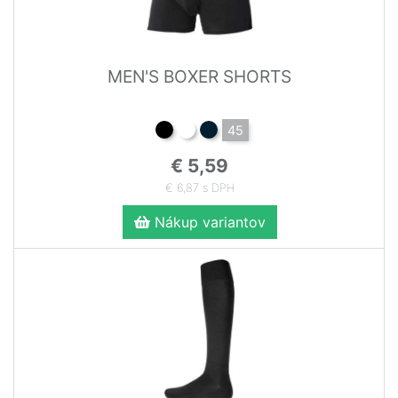
MEN'S BOXER SHORTS
45
€ 5,59
€ 6,87 s DPH
Nákup variantov