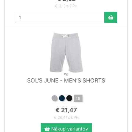
€ 3,10 s DPH
SOL'S JUNE - MEN’S SHORTS
18
€ 21,47
€ 26,41 s DPH
Nákup variantov