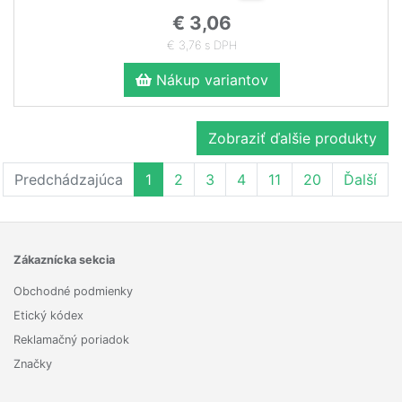
€ 3,06
€ 3,76 s DPH
Nákup variantov
Zobraziť ďalšie produkty
Predchádzajúca
1
2
3
4
11
20
Ďalší
Zákaznícka sekcia
Obchodné podmienky
Etický kódex
Reklamačný poriadok
Značky