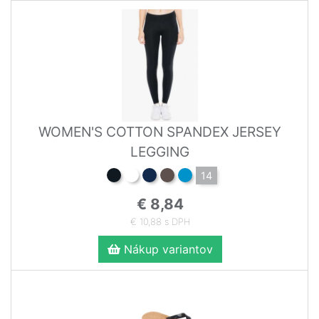
WOMEN'S COTTON SPANDEX JERSEY
LEGGING
14
€ 8,84
€ 10,88 s DPH
Nákup variantov