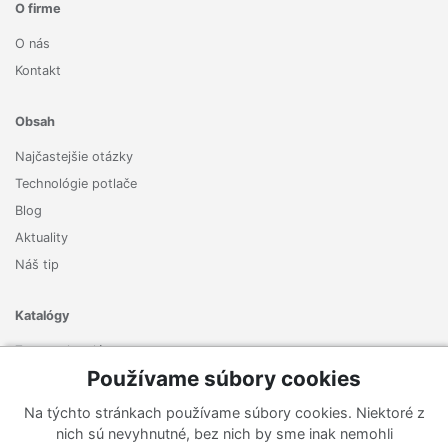
O firme
O nás
Kontakt
Obsah
Najčastejšie otázky
Technológie potlače
Blog
Aktuality
Náš tip
Katalógy
Zoznam katalógov
Používame súbory cookies
Prihlásiť sa k odberu noviniek
Na týchto stránkach používame súbory cookies. Niektoré z
Zaregistrujte sa k odberu nášho newslettera a nenechajte si
nich sú nevyhnutné, bez nich by sme inak nemohli
ujsť žiadne ponuky ani nové produkty.