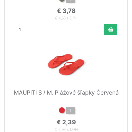
€ 3,78
€ 4,65 s DPH
MAUPITI S / M. Plážové šľapky Červená
1
€ 2,39
€ 2,94 s DPH