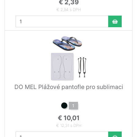
€ 2,39
€ 2,94 s DPH
DO MEL Plážové pantofle pro sublimaci
1
€ 10,01
€ 12,31 s DPH