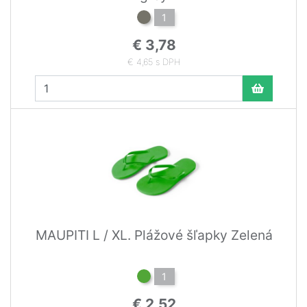
1
€ 3,78
€ 4,65 s DPH
MAUPITI L / XL. Plážové šľapky Zelená
1
€ 2,52