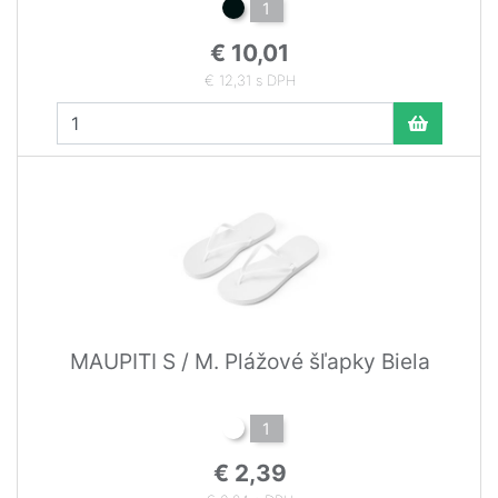
1
€ 10,01
€ 12,31 s DPH
MAUPITI S / M. Plážové šľapky Biela
1
€ 2,39