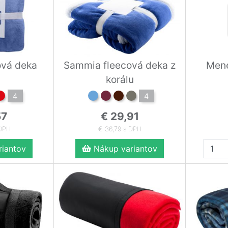
ová deka
Sammia fleecová deka z
Mene
korálu
4
4
57
€ 29,91
 DPH
€ 36,79 s DPH
iantov
Nákup variantov