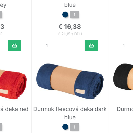
rey
blue
1
23
€ 16,38
DPH
€ 20,15 s DPH
á deka red
Durmok fleecová deka dark
Durmo
blue
1