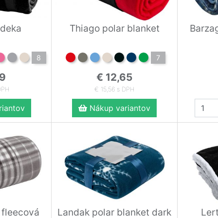
 deka
Thiago polar blanket
Barzag
8
7
19
€ 12,65
DPH
€ 15,56 s DPH
iantov
Nákup variantov
 fleecová
Landak polar blanket dark
Ler