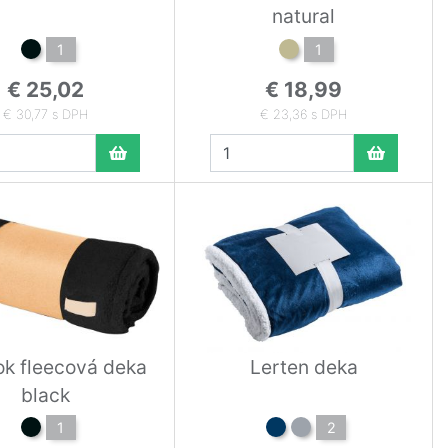
natural
1
1
€ 25,02
€ 18,99
€ 30,77 s DPH
€ 23,36 s DPH
k fleecová deka
Lerten deka
black
1
2