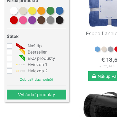
Farba produktu
Espoo flanel
Štítok
Náš tip
Bestseller
EKO produkty
€ 18,
Hviezda 1
€ 22,84 s
Hviezda 2
Nákup var
Zobraziť viac hodnôt
Vyhľadať produkty