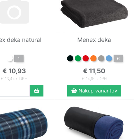
x deka natural
Menex deka
1
6
€ 10,93
€ 11,50
€ 13,44 s DPH
€ 14,15 s DPH
Nákup variantov