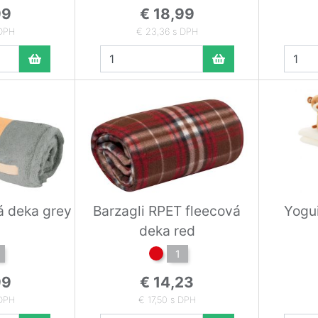
99
€ 18,99
 DPH
€ 23,36 s DPH
á deka grey
Barzagli RPET fleecová
Yogui
deka red
1
99
€ 14,23
 DPH
€ 17,50 s DPH