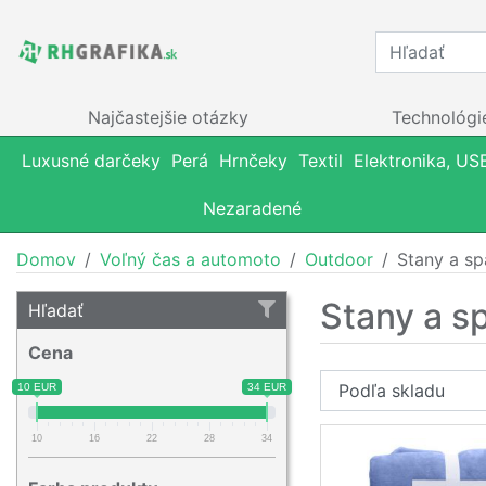
Najčastejšie otázky
Technológi
Luxusné darčeky
Perá
Hrnčeky
Textil
Elektronika, US
Nezaradené
Domov
Voľný čas a automoto
Outdoor
Stany a s
Stany a s
Hľadať
Cena
10 EUR
34 EUR
10
16
22
28
34