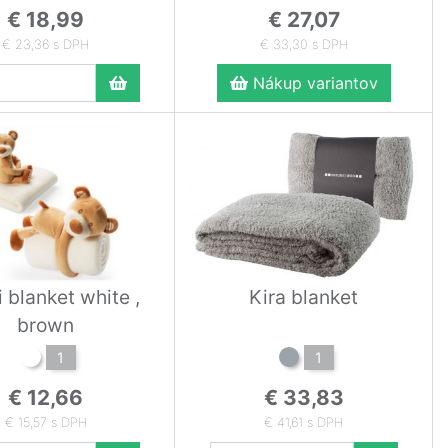
€ 18,99
€ 27,07
€ 23,36 s DPH
€ 33,30 s DPH
Nákup variantov
 blanket white ,
Kira blanket
brown
1
1
€ 12,66
€ 33,83
€ 15,57 s DPH
€ 41,61 s DPH