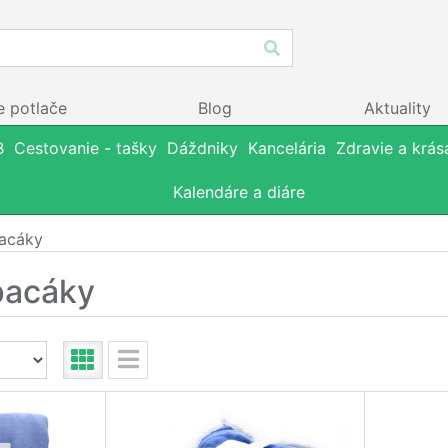
e potlače
Blog
Aktuality
B
Cestovanie - tašky
Dáždniky
Kancelária
Zdravie a krás
Kalendáre a diáre
pacáky
pacáky