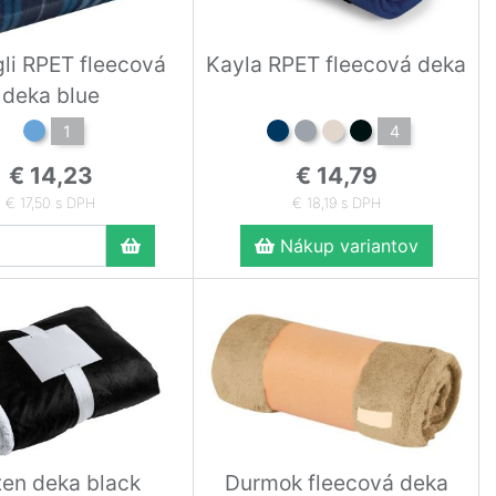
li RPET fleecová
Kayla RPET fleecová deka
deka blue
1
4
€ 14,23
€ 14,79
€ 17,50 s DPH
€ 18,19 s DPH
Nákup variantov
ten deka black
Durmok fleecová deka