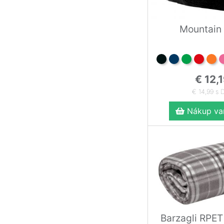
Mountain
€ 12,
€ 14,99 s 
Nákup var
Barzagli RPET