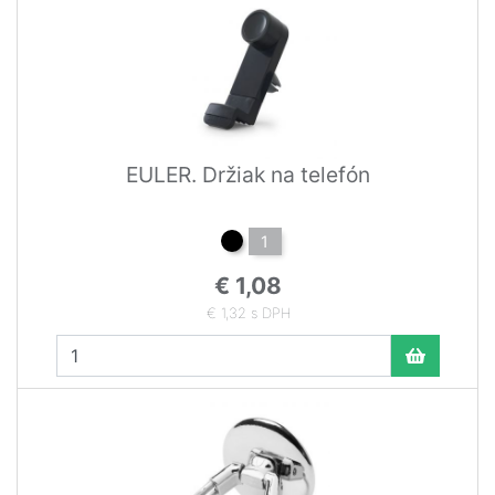
EULER. Držiak na telefón
1
€ 1,08
€ 1,32 s DPH