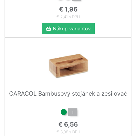
€ 1,96
€ 2,41 s DPH
Nákup variantov
CARACOL Bambusový stojánek a zesilovač
1
€ 6,56
€ 8,06 s DPH