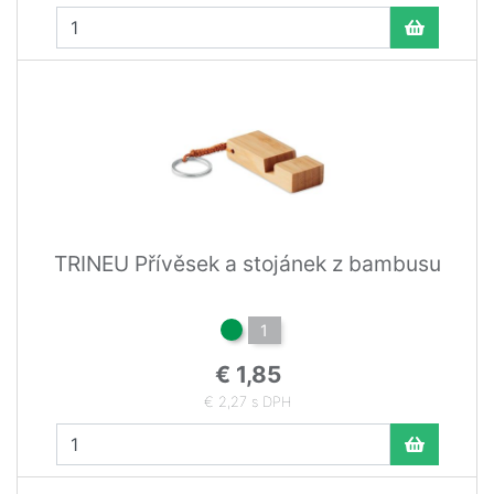
TRINEU Přívěsek a stojánek z bambusu
1
€ 1,85
€ 2,27 s DPH