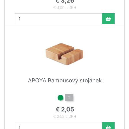
€ 3,26
€ 4,00 s DPH
APOYA Bambusový stojánek
1
€ 2,05
€ 2,52 s DPH