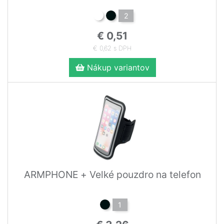
2
€ 0,51
€ 0,62 s DPH
Nákup variantov
ARMPHONE + Velké pouzdro na telefon
1