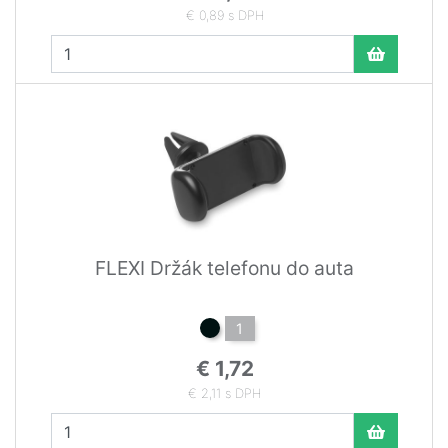
€ 0,89 s DPH
FLEXI Držák telefonu do auta
1
€ 1,72
€ 2,11 s DPH