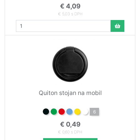
€ 4,09
€ 5,03 s DPH
Quiton stojan na mobil
6
€ 0,49
€ 0,60 s DPH