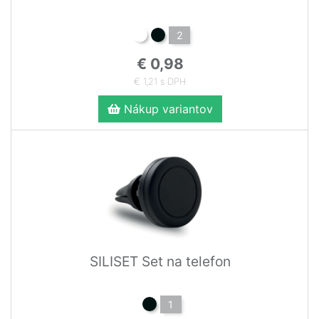
2
€ 0,98
€ 1,21 s DPH
Nákup variantov
SILISET Set na telefon
1