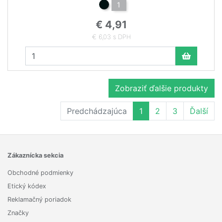
1
€ 4,91
€ 6,03 s DPH
Zobraziť ďalšie produkty
Predchádzajúca
1
2
3
Ďalší
Zákaznícka sekcia
Obchodné podmienky
Etický kódex
Reklamačný poriadok
Značky