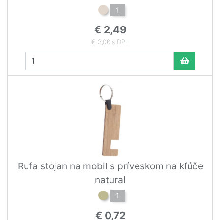
1
€ 2,49
€ 3,06 s DPH
Rufa stojan na mobil s príveskom na kľúče
natural
1
€ 0,72