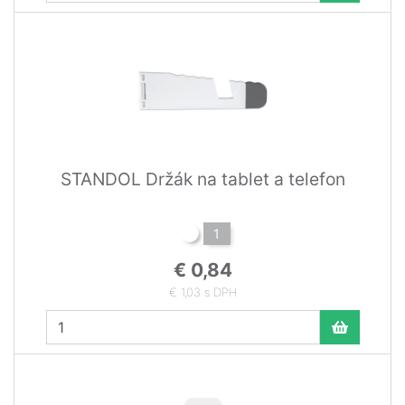
STANDOL Držák na tablet a telefon
1
€ 0,84
€ 1,03 s DPH