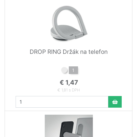
DROP RING Držák na telefon
1
€ 1,47
€ 1,81 s DPH