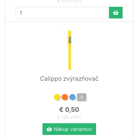
€ 0,79 s DPH
Calippo zvýrazňovač
3
€ 0,50
€ 0,62 s DPH
Nákup variantov