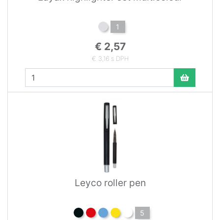
1
€ 2,57
€ 3,16 s DPH
Leyco roller pen
5