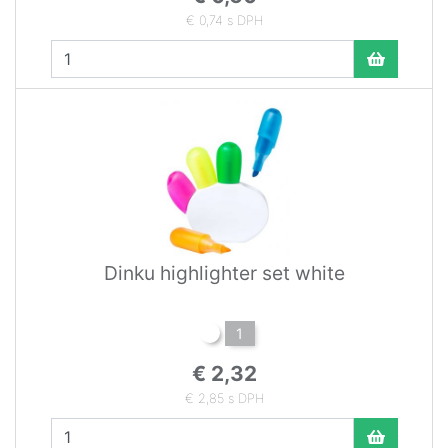
€ 0,74 s DPH
Dinku highlighter set white
1
€ 2,32
€ 2,85 s DPH