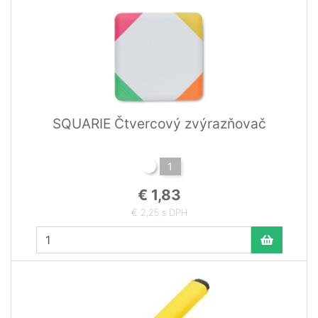
SQUARIE Čtvercový zvýrazňovač
1
€ 1,83
€ 2,25 s DPH