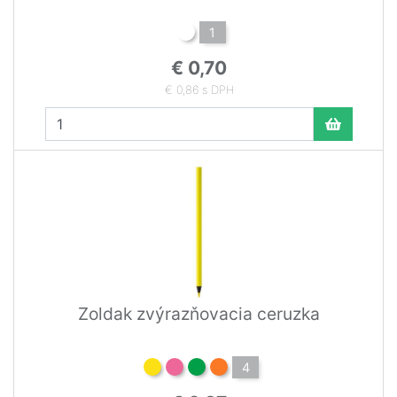
1
€ 0,70
€ 0,86 s DPH
Zoldak zvýrazňovacia ceruzka
4