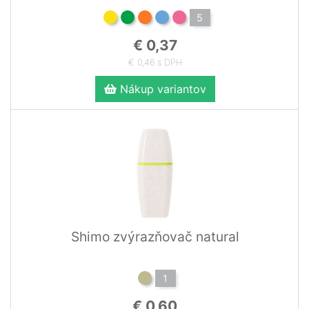
5
€ 0,37
€ 0,46 s DPH
Nákup variantov
Shimo zvýrazňovač natural
1
€ 0,60