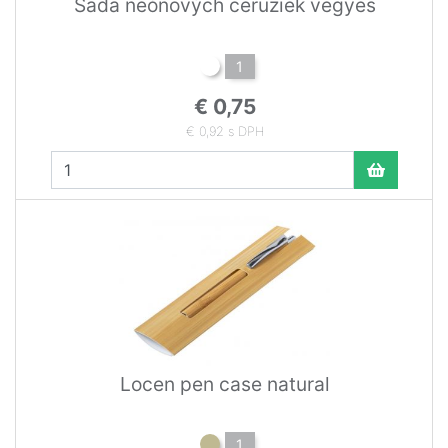
Sada neónových ceruziek vegyes
1
€ 0,75
€ 0,92 s DPH
Locen pen case natural
1