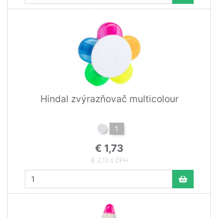
Hindal zvýrazňovač multicolour
1
€ 1,73
€ 2,13 s DPH