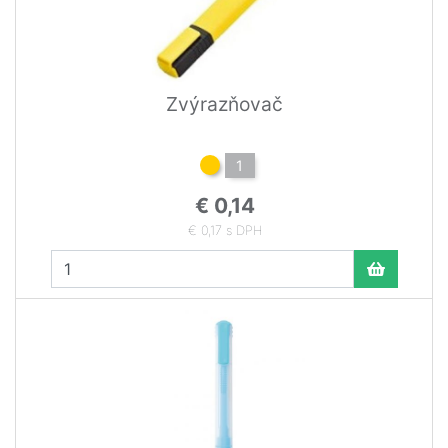
Zvýrazňovač
1
€ 0,14
€ 0,17 s DPH