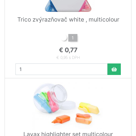
Trico zvýrazňovač white , multicolour
1
€ 0,77
€ 0,95 s DPH
Layax highlighter set multicolour