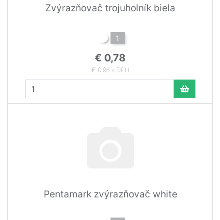
Zvýrazňovač trojuholník biela
1
€ 0,78
€ 0,96 s DPH
Pentamark zvýrazňovač white