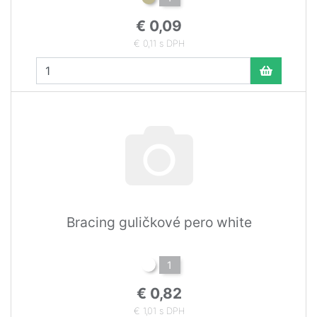
€ 0,09
€ 0,11 s DPH
Bracing guličkové pero white
1
€ 0,82
€ 1,01 s DPH