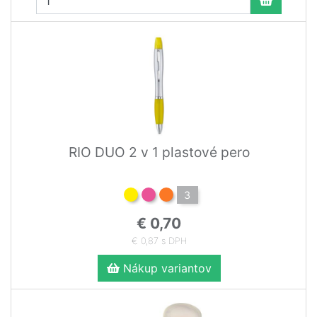
RIO DUO 2 v 1 plastové pero
3
€ 0,70
€ 0,87 s DPH
Nákup variantov