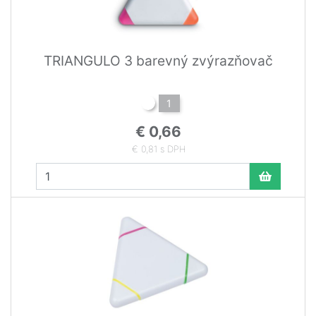
TRIANGULO 3 barevný zvýrazňovač
1
€ 0,66
€ 0,81 s DPH