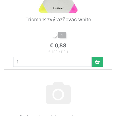
Triomark zvýrazňovač white
1
€ 0,88
€ 1,08 s DPH