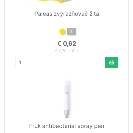
Paleas zvýrazňovač žltá
1
€ 0,62
€ 0,76 s DPH
Fruk antibacterial spray pen