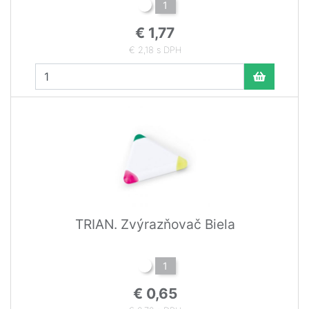
1
€ 1,77
€ 2,18 s DPH
TRIAN. Zvýrazňovač Biela
1
€ 0,65