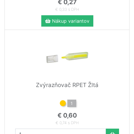
€ 0,27
€ 0,33 s DPH
Nákup variantov
Zvýrazňovač RPET Žltá
1
€ 0,60
€ 0,74 s DPH