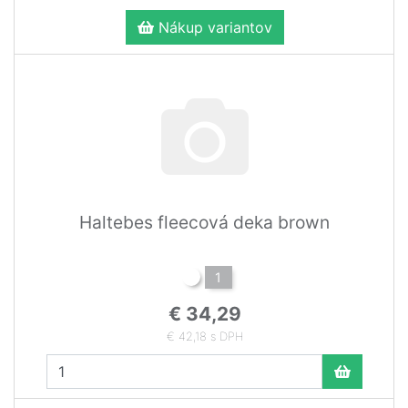
Nákup variantov
Haltebes fleecová deka brown
1
€ 34,29
€ 42,18 s DPH