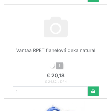
Vantaa RPET flanelová deka natural
1
€ 20,18
€ 24,82 s DPH