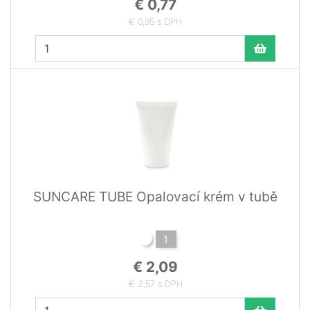
€ 0,77
€ 0,95 s DPH
SUNCARE TUBE Opalovací krém v tubě
1
€ 2,09
€ 2,57 s DPH