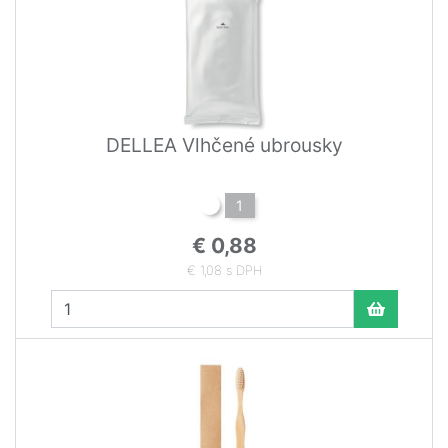
DELLEA Vlhčené ubrousky
1
€ 0,88
€ 1,08 s DPH