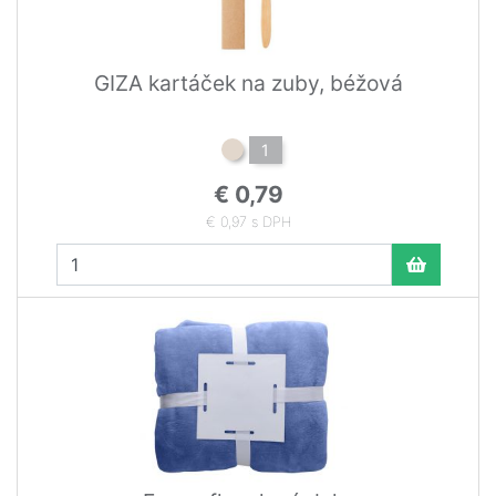
GIZA kartáček na zuby, béžová
1
€ 0,79
€ 0,97 s DPH