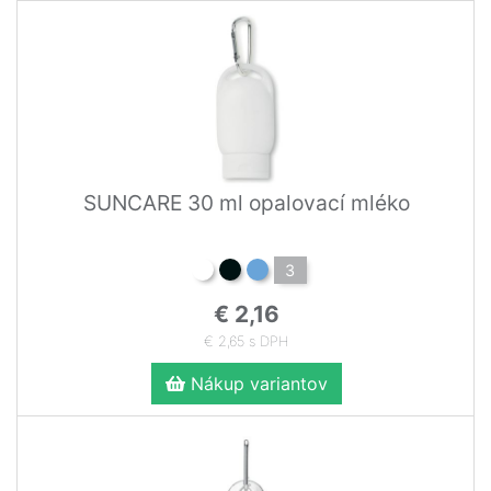
SUNCARE 30 ml opalovací mléko
3
€ 2,16
€ 2,65 s DPH
Nákup variantov