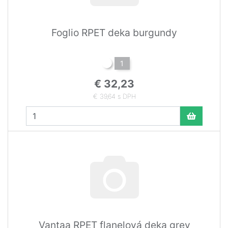
Foglio RPET deka burgundy
1
€ 32,23
€ 39,64 s DPH
Vantaa RPET flanelová deka grey