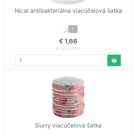
Nical antibakteriálna viacúčelová šatka
1
€ 1,66
€ 2,04 s DPH
Slurry viacúčelová šatka