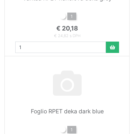
1
€ 20,18
€ 24,82 s DPH
Foglio RPET deka dark blue
1