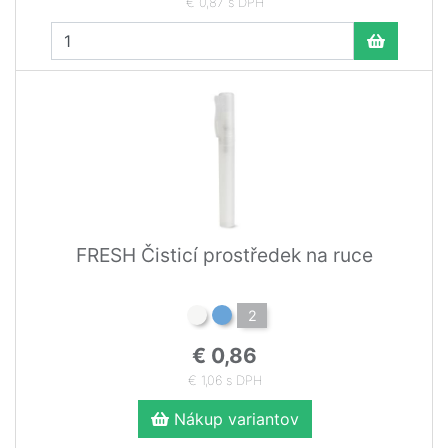
€ 0,87 s DPH
FRESH Čisticí prostředek na ruce
2
€ 0,86
€ 1,06 s DPH
Nákup variantov