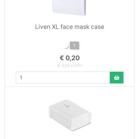
Liven XL face mask case
1
€ 0,20
€ 0,25 s DPH