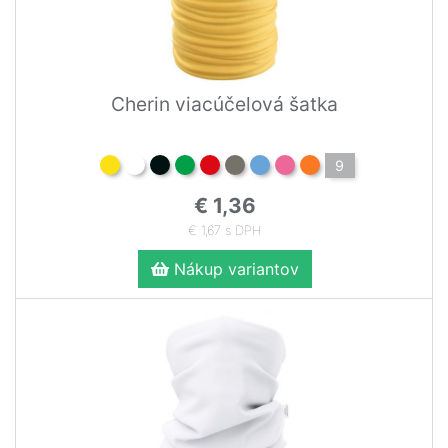
Cherin viacúčelová šatka
9
€ 1,36
€ 1,67 s DPH
Nákup variantov