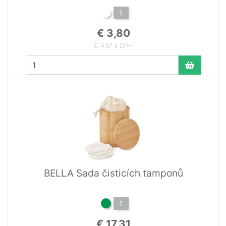
1
€ 3,80
€ 4,67 s DPH
BELLA Sada čisticích tamponů
1
€ 17,31