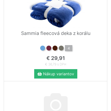
Sammia fleecová deka z korálu
4
€ 29,91
€ 36,79 s DPH
Nákup variantov