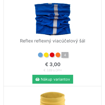
Reflex reflexný viacúčelový šál
4
€ 3,00
€ 3,69 s DPH
Nákup variantov