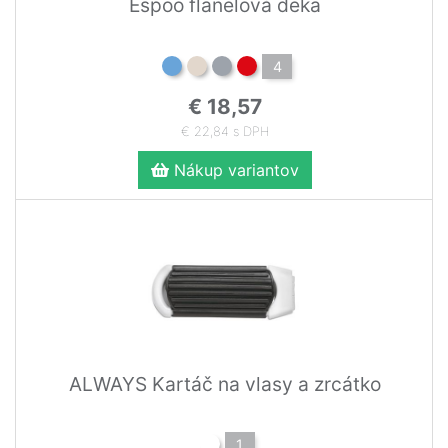
Espoo flanelová deka
4
€ 18,57
€ 22,84 s DPH
Nákup variantov
ALWAYS Kartáč na vlasy a zrcátko
1