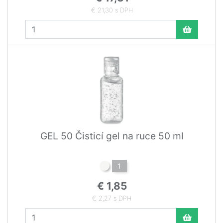
€ 21,30 s DPH
GEL 50 Čisticí gel na ruce 50 ml
1
€ 1,85
€ 2,27 s DPH