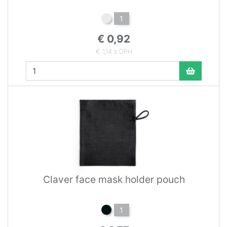
1
€ 0,92
€ 1,14 s DPH
Claver face mask holder pouch
1