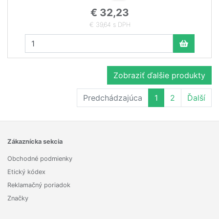
€ 32,23
€ 39,64 s DPH
Zobraziť ďalšie produkty
Predchádzajúca
1
2
Ďalší
Zákaznícka sekcia
Obchodné podmienky
Etický kódex
Reklamačný poriadok
Značky