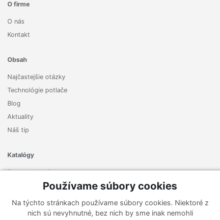
O firme
O nás
Kontakt
Obsah
Najčastejšie otázky
Technológie potlače
Blog
Aktuality
Náš tip
Katalógy
Zoznam katalógov
Používame súbory cookies
Prihlásiť sa k odberu noviniek
Na týchto stránkach používame súbory cookies. Niektoré z
Zaregistrujte sa k odberu nášho newslettera a nenechajte si
nich sú nevyhnutné, bez nich by sme inak nemohli
ujsť žiadne ponuky ani nové produkty.