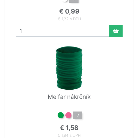
€ 0,99
€ 1,22 s DPH
Meifar nákrčník
2
€ 1,58
€ 1,94 s DPH