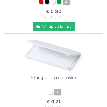
4
€ 0,30
€ 0,37 s DPH
Nákup variantov
Kloe púzdro na rúško
1
€ 0,71